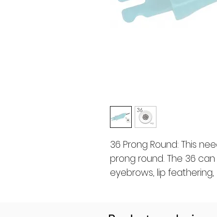
36 Prong Round: This needl
prong round. The 36 can be
eyebrows, lip feathering, o