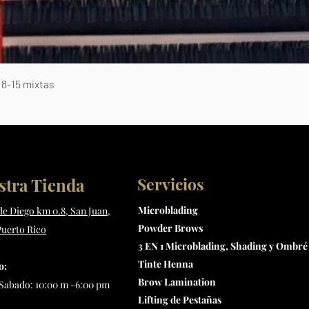
Vista rápida
8-15 mixtas
Servicios
stra Tienda
Microblading
 de Diego km 0.8, San Juan,
Powder Brows
Puerto Rico
3 EN 1 Microblading, Shading y Ombré
Tinte Henna
o:
Brow Lamination
Sabado: 10:00 m -6:00 pm
Lifting de Pestañas