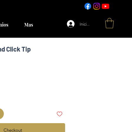
Iniciar sesión
nios
Mas
d Click Tip
Checkout