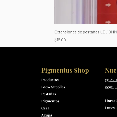
Extensiones de pestañas LD .10MM 
Precio
$15.00
Pigmentus Shop
Nue
Productos
153 Av.
Brow Supplies
00911, 
Pestañas
Horari
Pigmentos
Lunes-
Cera
Agujas