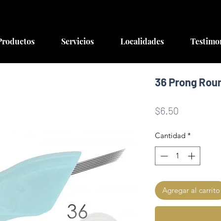
Productos
Servicios
Localidades
Testimo
36 Prong Roun
Precio
$6.50
Cantidad
*
Agregar al carrito