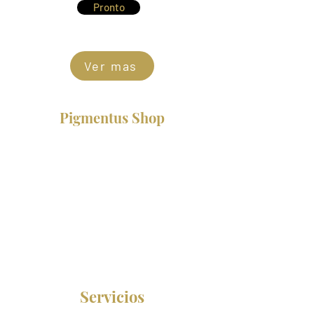
Pronto
Ver mas
Pigmentus Shop
Productos
Brow Supplies
Pestañas
Pigmentos
Cera
Agujas
Anestesias
Cursos Presenciales
Servicios